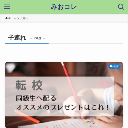
みおコレ
ホーム
子連れ
子連れ
– tag –
生活